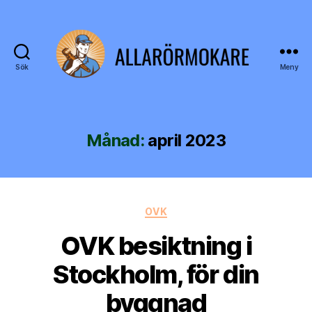
Sök
Meny
allarörmokare.se
Månad:
april 2023
Kategorier
OVK
OVK besiktning i
Stockholm, för din
byggnad