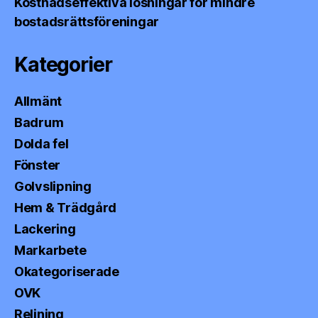
Kostnadseffektiva lösningar för mindre
bostadsrättsföreningar
Kategorier
Allmänt
Badrum
Dolda fel
Fönster
Golvslipning
Hem & Trädgård
Lackering
Markarbete
Okategoriserade
OVK
Relining