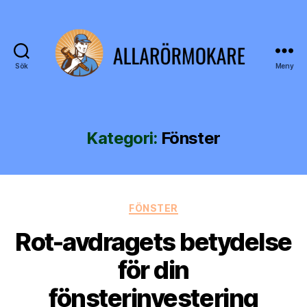
Sök
Meny
allarörmokare.se
Kategori:
Fönster
Kategorier
FÖNSTER
Rot-avdragets betydelse
för din
fönsterinvestering