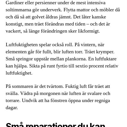
Gardiner eller persienner under de mest intensiva
soltimmarna gör underverk. Flytta mattor och möbler då
och då så att golvet åldras jämnt. Det låter kanske
konstigt, men träet förändras med tiden – och det är
vackert, så länge förändringen sker likformigt.
Luftfuktigheten spelar också roll. På vintern, när
elementen går för fullt, blir luften torr. Träet krymper.
Små springor uppstår mellan plankorna. En luftfuktare
kan hjälpa. Sikta på runt fyrtio till sextio procent relativ
luftfuktighet.
På sommaren är det tvärtom. Fuktig luft får träet att
svälla. Vädra på morgonen när luften är svalare och
torrare. Undvik att ha fönstren öppna under regniga
dagar.
Små reparationer du kan