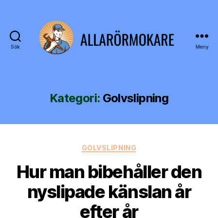
Sök
Meny
allarörmokare.se
Kategori:
Golvslipning
Kategorier
GOLVSLIPNING
Hur man bibehåller den
nyslipade känslan år
efter år