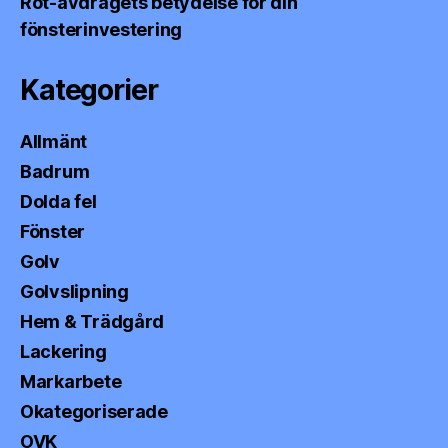
Rot-avdragets betydelse för din
fönsterinvestering
Kategorier
Allmänt
Badrum
Dolda fel
Fönster
Golv
Golvslipning
Hem & Trädgård
Lackering
Markarbete
Okategoriserade
OVK