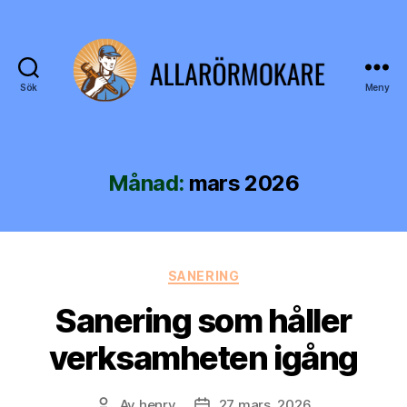
Sök
Meny
allarörmokare.se
Månad:
mars 2026
Kategorier
SANERING
Sanering som håller
verksamheten igång
Av
henry
27 mars, 2026
Inläggsförfattare
Inläggsdatum