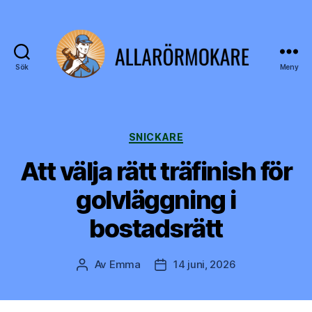
Sök
Meny
allarörmokare.se
Kategorier
SNICKARE
Att välja rätt träfinish för
golvläggning i
bostadsrätt
Av
Emma
14 juni, 2026
Inläggsförfattare
Inläggsdatum